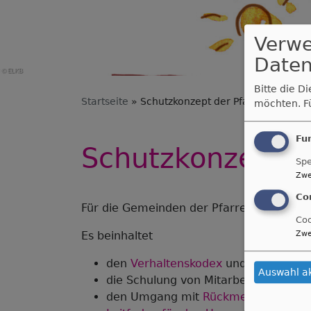
Verw
Daten
Bitte die D
Startseite
Schutzkonzept der Pfarrei Augsbur
möchten.
F
Fu
Schutzkonzept d
Spe
Zwe
Co
Für die Gemeinden der Pfarrei Augsburg Mi
Coo
Zwe
Es beinhaltet
den
Verhaltenskodex
und unsere Gr
Auswahl a
die Schulung von Mitarbeitenden in
den Umgang mit
Rückmeldungen un