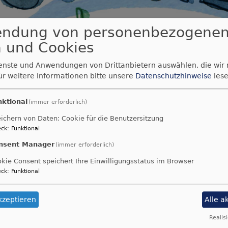
endung von personenbezogene
 und Cookies
ienste und Anwendungen von Drittanbietern auswählen, die wir
g Mitte
ür weitere Informationen bitte unsere
Datenschutzhinweise
lese
nktional
(immer erforderlich)
er Pfarrei Augsburg Mi
ichern von Daten: Cookie für die Benutzersitzung
ck
:
Funktional
nsent Manager
(immer erforderlich)
tte gilt ein Schutzkonztp zur Prävention sexualisierter
kie Consent speichert Ihre Einwilligungsstatus im Browser
ck
:
Funktional
undhaltung zum Thema
kzeptieren
Alle a
 Haupt- und Ehrenamt
d Beschwerden
Realisi