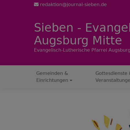
Direkt
redaktion@journal-sieben.de
zum
Inhalt
Sieben - Evangel
Augsburg Mitte
Evangelisch-Lutherische Pfarrei Augsburg
Gemeinden &
Gottesdienste 
Hauptnavigation
Einrichtungen
Veranstaltung