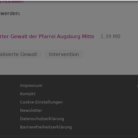
chtsfällen
 werden:
rter Gewalt der Pfarrei Augsburg Mitte
1.39 MB
alisierte Gewalt
Intervention
Fußbereichsmenü
B
Impressum
Kontakt
Cookie-Einstellungen
Newsletter
Datenschutzerklärung
Barrierefreiheitserklärung