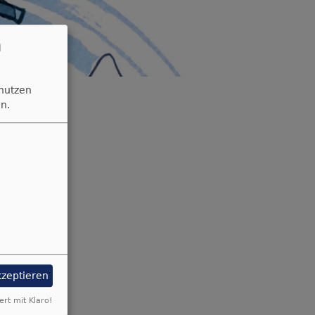
n
 nutzen
n.
tte
 Gewalt.
kzeptieren
ert mit Klaro!