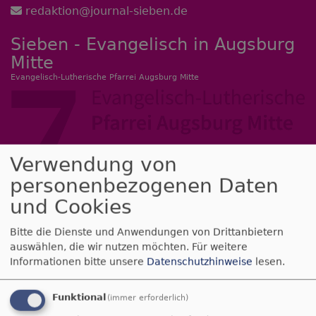
Direkt
redaktion@journal-sieben.de
zum
Sieben - Evangelisch in Augsburg
Inhalt
Mitte
Evangelisch-Lutherische Pfarrei Augsburg Mitte
Verwendung von
personenbezogenen Daten
Hauptnavigation
und Cookies
Bitte die Dienste und Anwendungen von Drittanbietern
auswählen, die wir nutzen möchten.
Für weitere
Startseite
Menschen & Kontakt
Gemeindebrief & Co
Informationen bitte unsere
Datenschutzhinweise
lesen.
Funktional
(immer erforderlich)
Gemeindebrief & Co