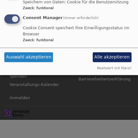
Speichern von Daten: Cookie für die Benutzersitzung
Zweck
:
Funktional
Consent Manager
(immer erforderlich)
Cookie Consent speichert Ihre Einwilligungsstatus im
Browser
Hauptnavigation
Fußbereichsmenü
Gemeinden &
Impressum
Zweck
:
Funktional
Einrichtungen
Kontakt
Gottesdienste &
Cookie-Einstellungen
Auswahl akzeptieren
Alle akzeptieren
Veranstaltungen
Newsletter
Realisiert mit Klaro!
Menschen, Kontakt &
Datenschutzerklärung
Spenden
Barrierefreiheitserklärung
Veranstaltungs-Kalender
Benutzermenü
Anmelden