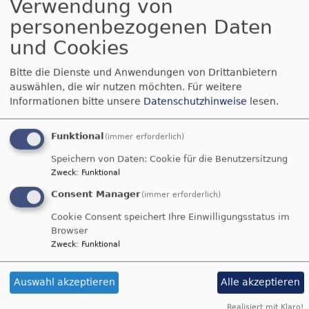
Verwendung von
werden Informationen über die Nutzung dieser
Webseite einschließlich Ihrer IP-Adresse an
personenbezogenen Daten
OpenStreetMap weitergeleitet. Außerdem wird ein
und Cookies
sogenanntes Session-Cookie in Ihrem Computer
gesetzt, das gelöscht wird, sobald Sie nach Ihrer
Bitte die Dienste und Anwendungen von Drittanbietern
Sitzung (englisch: Session) den Browser schließen.
auswählen, die wir nutzen möchten.
Für weitere
Informationen bitte unsere
Datenschutzhinweise
lesen.
Wie OpenStreetMap Ihre Daten speichert, erfahren
Sie auf der
Datenschutzseite von OpenStreetMap
.
Funktional
(immer erforderlich)
4. Analyse Tools
Speichern von Daten: Cookie für die Benutzersitzung
Matomo
Zweck
:
Funktional
Consent Manager
(immer erforderlich)
Diese Website nutzt zur statistischen
Nutzungsauswertung ein Plugin der Open-Source-
Cookie Consent speichert Ihre Einwilligungsstatus im
Browser
Webanalytik-Plattform Matomo (ehem. Piwik), das
Zweck
:
Funktional
datenschutzkonform auf unseren eigenen Servern
betrieben wird. Wir verwenden dabei eine Version,
Auswahl akzeptieren
Alle akzeptieren
bei der keine Tracking-Cookies gesetzt werden. So
können ohne personenbeziehbares Tracking und
Realisiert mit Klaro!