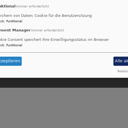
nktional
(immer erforderlich)
ichern von Daten: Cookie für die Benutzersitzung
ck
:
Funktional
Fußbereichsmenü
B
Impressum
nsent Manager
(immer erforderlich)
Kontakt
kie Consent speichert Ihre Einwilligungsstatus im Browser
Cookie-Einstellungen
ck
:
Funktional
Newsletter
Datenschutzerklärung
kzeptieren
Alle a
Barrierefreiheitserklärung
Realisi