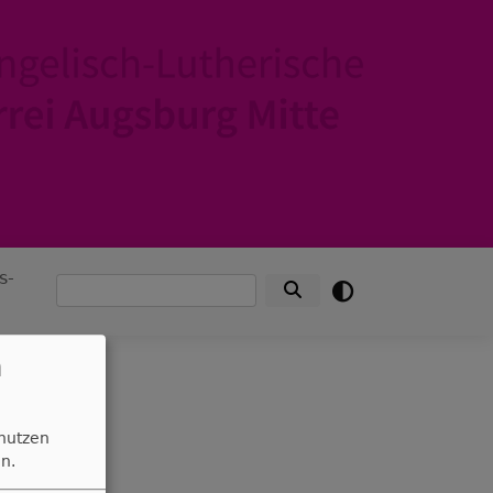
s-
Suche
n
 nutzen
n.