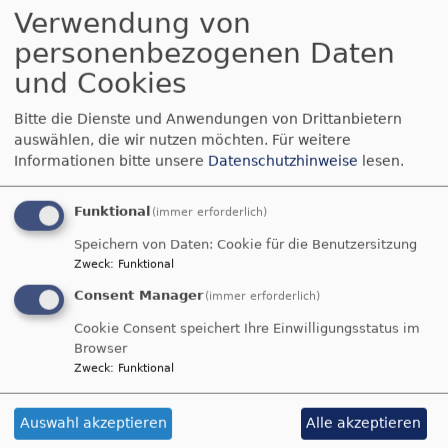
Verwendung von
personenbezogenen Daten
Startseite
Zu den Barfüßern
und Cookies
Bitte die Dienste und Anwendungen von Drittanbietern
Zu den Barfüßern
auswählen, die wir nutzen möchten.
Für weitere
Informationen bitte unsere
Datenschutzhinweise
lesen.
Funktional
(immer erforderlich)
Mitten in der Altstadt am Fuße des Perlachberges liegt die
Barfüßerkirche. Sie ist ein Ort der Begegnung, der Stille und eine
Speichern von Daten: Cookie für die Benutzersitzung
Zweck
:
Funktional
grüne Oase im Herzen der Stadt. Die Barfüßergemeinde ist ein
Ort der Gastfreundschaft und der offenen Türen.
Consent Manager
(immer erforderlich)
Cookie Consent speichert Ihre Einwilligungsstatus im
Ein Schwerpunkt unserer Angebote als Kirchengemeinde liegt im
Browser
Bereich der Spiritualität. Wir kooperieren dabei eng mit dem
Zweck
:
Funktional
"
Spirituellen Zentrum Augsburg
"
. Ein zweiter Schwerpunkt ist
die Kirchenmusik mit eigenen Konzertreihen, Gastkonzerten und
Auswahl akzeptieren
Alle akzeptieren
in der musikalischen Ausgestaltung von Gottesdiensten und