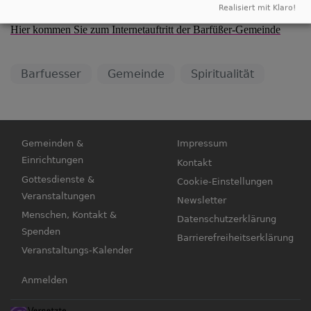
Andachten.
Realisiert mit Klaro!
Hier kommen Sie zum Internetauftritt der Barfüßer-Gemeinde
Barfuesser
Gemeinde
Spiritualität
Hauptnavigation
Fußbereichsmenü
Gemeinden &
Impressum
Einrichtungen
Kontakt
Gottesdienste &
Cookie-Einstellungen
Veranstaltungen
Newsletter
Menschen, Kontakt &
Datenschutzerklärung
Spenden
Barrierefreiheitserklärung
Veranstaltungs-Kalender
Benutzermenü
Anmelden