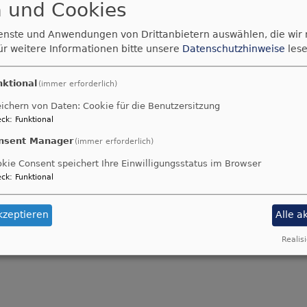
 und Cookies
ienste und Anwendungen von Drittanbietern auswählen, die wir
ür weitere Informationen bitte unsere
Datenschutzhinweise
lese
nktional
(immer erforderlich)
le
ichern von Daten: Cookie für die Benutzersitzung
ck
:
Funktional
nsent Manager
(immer erforderlich)
ng- und Orgelschule
kie Consent speichert Ihre Einwilligungsstatus im Browser
ck
:
Funktional
etet hochwertige musikalische Ausbildung für alle intere
kzeptieren
Alle a
n schon kleine Kinder die "Königin der Instrumente" ler
Realisi
.