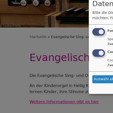
Daten
Bitte die D
möchten.
F
Fu
Startseite
Evangelische Sing- und Orgelschu
Spe
Zwe
Co
Evangelische Si
Coo
Zwe
Die Evangelische Sing- und Orgelschule bi
Auswahl a
An der Kinderorgel in Heilig Kreuz könne
lernen Kinder, ihre Stimme zu entwickeln
Weitere Informationen gibt es hier