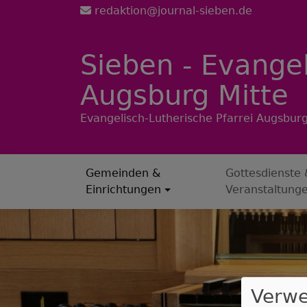
Direkt
redaktion@journal-sieben.de
zum
Inhalt
Sieben - Evangel
Augsburg Mitte
Evangelisch-Lutherische Pfarrei Augsburg
Gemeinden &
Gottesdienste 
Hauptnavigation
Einrichtungen
Veranstaltung
Verw