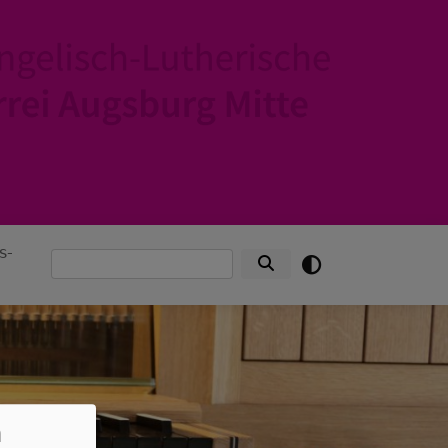
s-
Suche
n