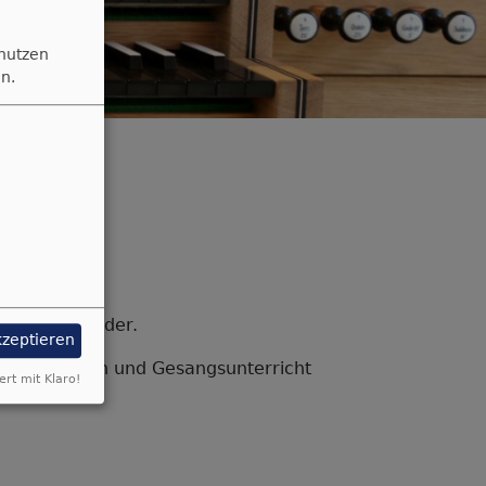
 nutzen
n.
ssierten Kinder.
kzeptieren
nen. In Chören und Gesangsunterricht
ert mit Klaro!