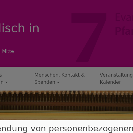
isch in
 Mitte
&
Menschen, Kontakt &
Veranstaltung
en
Spenden
Kalender
endung von personenbezogene