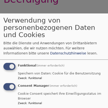
Verwendung von
Beerdigung und
personenbezogenen Daten
Trauerbegleitung
und Cookies
Wir begleiten Sie, wenn ein Mensch im Sterben
Bitte die Dienste und Anwendungen von Drittanbietern
auswählen, die wir nutzen möchten.
Für weitere
liegt oder gestorben ist.
Informationen bitte unsere
Datenschutzhinweise
lesen.
Kontaktieren Sie hierfür Ihre
Gemeinde-
Pfarrer:in / -Diakonin
Funktional
(immer erforderlich)
Speichern von Daten: Cookie für die Benutzersitzung
Eine persönlich gestaltete Trauerfeier ist uns
Zweck
:
Funktional
wichtig. Im Trauergespräch wird dafür alles
besprochen.
Consent Manager
(immer erforderlich)
Die Durchführung der Trauerfeier ist für
Cookie Consent speichert Ihre Einwilligungsstatus im
Kirchenmitglieder kostenfrei.
Browser
Zweck
:
Funktional
Gerne kommen wir auch zu einer Aussegnung