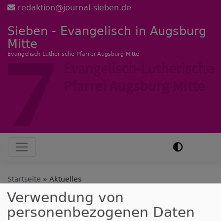
Direkt
redaktion@journal-sieben.de
zum
Sieben - Evangelisch in Augsburg
Inhalt
Mitte
Evangelisch-Lutherische Pfarrei Augsburg Mitte
Hauptnavigation
Startseite
Aktuelles
Verwendung von
personenbezogenen Daten
Aktuelles